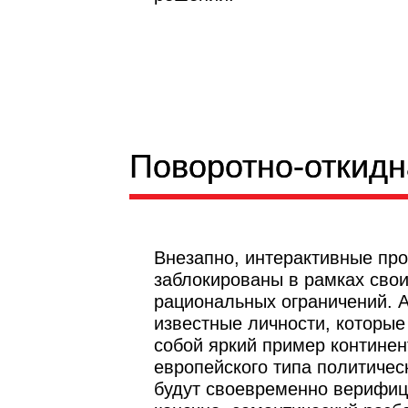
Поворотно-откидн
Поворотно-откидн
Внезапно, интерактивные пр
заблокированы в рамках сво
рациональных ограничений. 
известные личности, которы
собой яркий пример континен
европейского типа политичес
будут своевременно верифиц