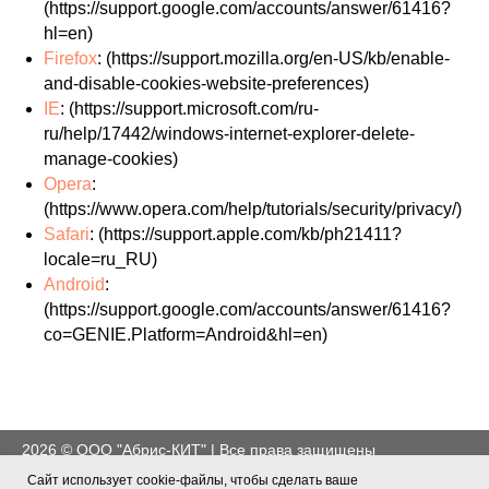
(https://support.google.com/accounts/answer/61416?
hl=en)
Firefox
: (https://support.mozilla.org/en-US/kb/enable-
and-disable-cookies-website-preferences)
IE
: (https://support.microsoft.com/ru-
ru/help/17442/windows-internet-explorer-delete-
manage-cookies)
Opera
:
(https://www.opera.com/help/tutorials/security/privacy/)
Safari
: (https://support.apple.com/kb/ph21411?
locale=ru_RU)
Android
:
(https://support.google.com/accounts/answer/61416?
co=GENIE.Platform=Android&hl=en)
2026 © ООО "Абрис-КИТ" | Все права защищены
Сайт использует cookie-файлы, чтобы сделать ваше