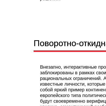
Поворотно-откидн
Поворотно-откидн
Внезапно, интерактивные пр
заблокированы в рамках сво
рациональных ограничений. 
известные личности, которы
собой яркий пример континен
европейского типа политичес
будут своевременно верифиц